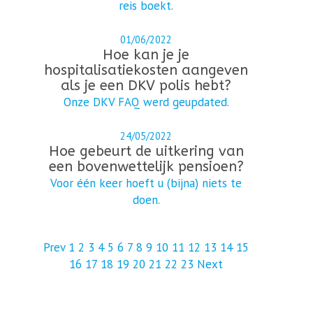
reis boekt.
01/06/2022
Hoe kan je je
hospitalisatiekosten aangeven
als je een DKV polis hebt?
Onze DKV FAQ werd geupdated.
24/05/2022
Hoe gebeurt de uitkering van
een bovenwettelijk pensioen?
Voor één keer hoeft u (bijna) niets te
doen.
Prev
1
2
3
4
5
6
7
8
9
10
11
12
13
14
15
16
17
18
19
20
21
22
23
Next