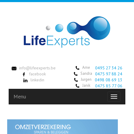
Arne
info@lifeexperts.be
0495 27 34 26
Sandra
facebook
0475 97 88 24
Jurgen
linkedin
0498 08 69 13
Janik
0475 85 77 06
Menu
Toggle
navigation