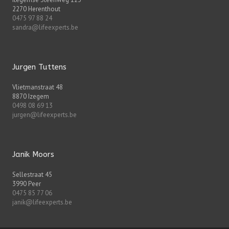
2270 Herenthout
0475 97 88 24
sandra@lifeexperts.be
Jurgen Tuttens
Vlietmanstraat 48
8870 Izegem
0498 08 69 13
jurgen@lifeexperts.be
Janik Moors
Sellestraat 45
3990 Peer
0475 85 77 06
janik@lifeexperts.be