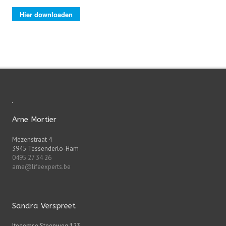
Hier downloaden
Arne Mortier
Mezenstraat 4
3945 Tessenderlo-Ham
0495 27 34 26
arne@lifeexperts.be
Sandra Verspreet
Itegemse Steenweg 123