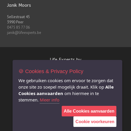
Janik Moors
Sellestraat 45
3990 Peer
0475 85 77 06
janik@lifeexperts.be
Life Experts bv
🍪 Cookies & Privacy Policy
FSMA-nr. 0627.926.530
BE 0627.926.530
We gebruiken cookies om ervoor te zorgen dat
RPR Antwerpen afdeling Hasselt
onze site zo soepel mogelijk draait. Klik op
Alle
info@lifeexperts.be
Cookies aanvaarden
om hiermee in te
stemmen.
Meer info
Extra informatie
Alle Cookies aanvaarden
Juridische disclaimer i.v.m. deze website
Privacy Policy
Cookie voorkeuren
Duurzaamheidsbeleid
Renumeratiebeleid