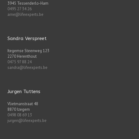
3945 Tessenderlo-Ham
0495 27 34 26
arne@lifeexperts.be
Sandra Verspreet
Itegemse Steenweg 123
2270 Herenthout
0475 97 88 24
sandra@lifeexperts.be
Jurgen Tuttens
Vlietmanstraat 48
8870 Izegem
0498 08 69 13
jurgen@lifeexperts.be