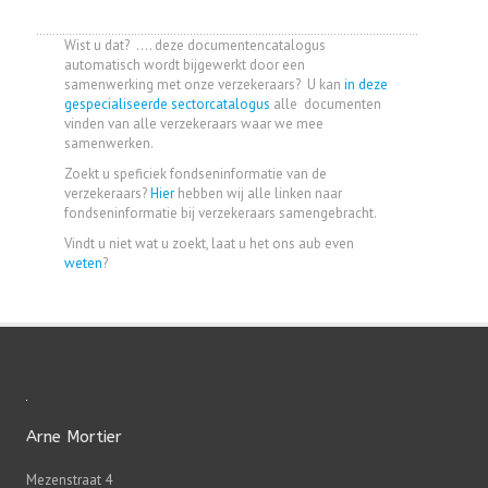
Wist u dat? .... deze documentencatalogus
automatisch wordt bijgewerkt door een
samenwerking met onze verzekeraars? U kan
in deze
gespecialiseerde sectorcatalogus
alle documenten
vinden van alle verzekeraars waar we mee
samenwerken.
Zoekt u speficiek fondseninformatie van de
verzekeraars?
Hier
hebben wij alle linken naar
fondseninformatie bij verzekeraars samengebracht.
Vindt u niet wat u zoekt, laat u het ons aub even
weten
?
Arne Mortier
Mezenstraat 4