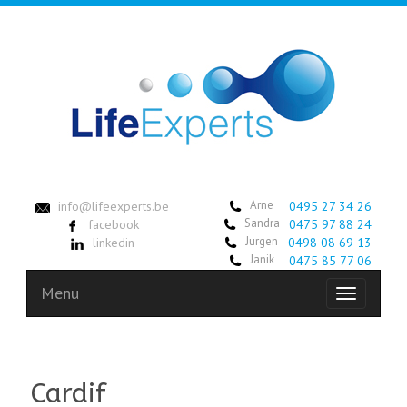
Arne
info@lifeexperts.be
0495 27 34 26
Sandra
facebook
0475 97 88 24
Jurgen
linkedin
0498 08 69 13
Janik
0475 85 77 06
Menu
Toggle
navigation
Cardif