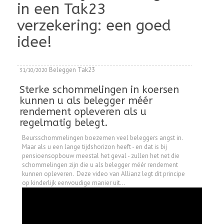
in een Tak23
verzekering: een goed
idee!
Beleggen
Tak23
31/10/2020
Sterke schommelingen in koersen
kunnen u als belegger méér
rendement opleveren als u
regelmatig belegt.
Beursschommelingen boezemen veel beleggers angst in.
Maar als u een lange tijdshorizon heeft - en dat is bij
pensioensopbouw meestal het geval - zullen het net die
schommelingen zijn die u als belegger méér rendement
kunnen opleveren. Deze video van Allianz legt dit principe
op kinderlijk eenvoudige manier uit...