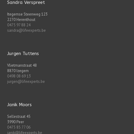
Sandra Verspreet
Itegemse Steenweg 123
2270 Herenthout
0475 97 88 24
sandra@lifeexperts.be
Jurgen Tuttens
Vlietmanstraat 48
8870 Izegem
0498 08 69 13
jurgen@lifeexperts.be
Janik Moors
Sellestraat 45
3990 Peer
0475 85 77 06
janik@lifeexperts.be