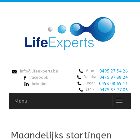
Arne
info@lifeexperts.be
0495 27 34 26
Sandra
facebook
0475 97 88 24
Jurgen
linkedin
0498 08 69 13
Janik
0475 85 77 06
Menu
Toggle
navigation
Maandelijks stortingen